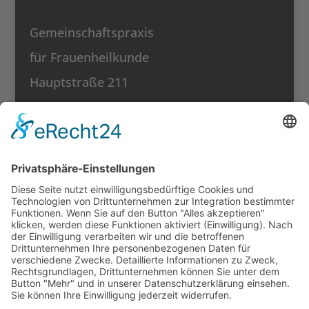
Gemeinschaftspraxis
für Frauenheilkunde
Hauptstraße 211
58675 Hemer
Dr. med. Yasmin
Khushbu Varandani-
Gogia
Frauenärzte
in Iserlohn auf
jameda